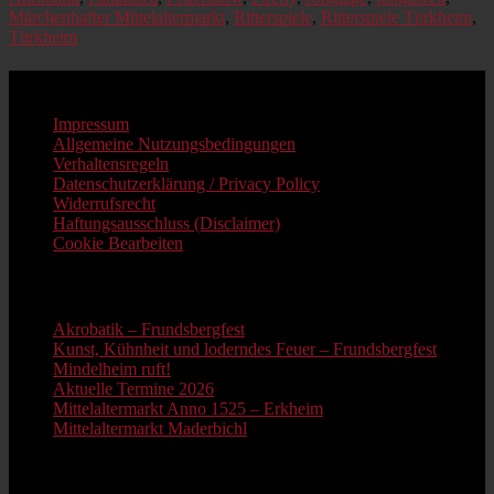
Märchenhafter Mittelaltermarkt
,
Ritterspiele
,
Ritterspiele Türkheim
,
Türkheim
Impressum
Impressum
Allgemeine Nutzungsbedingungen
Verhaltensregeln
Datenschutzerklärung / Privacy Policy
Widerrufsrecht
Haftungsausschluss (Disclaimer)
Cookie Bearbeiten
Neue Beiträge
Akrobatik – Frundsbergfest
Kunst, Kühnheit und loderndes Feuer – Frundsbergfest
Mindelheim ruft!
Aktuelle Termine 2026
Mittelaltermarkt Anno 1525 – Erkheim
Mittelaltermarkt Maderbichl
Information