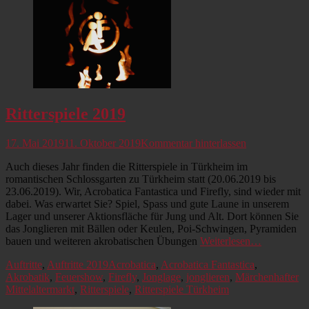
Ritterspiele 2019
Veröffentlicht
17. Mai 2019
11. Oktober 2019
Kommentar hinterlassen
am
Auch dieses Jahr finden die Ritterspiele in Türkheim im
romantischen Schlossgarten zu Türkheim statt (20.06.2019 bis
23.06.2019). Wir, Acrobatica Fantastica und Firefly, sind wieder mit
dabei. Was erwartet Sie? Spiel, Spass und gute Laune in unserem
Lager und unserer Aktionsfläche für Jung und Alt. Dort können Sie
das Jonglieren mit Bällen oder Keulen, Poi-Schwingen, Pyramiden
bauen und weiteren akrobatischen Übungen
Weiterlesen…
Kategorien
Schlagworte
Auftritte
,
Auftritte 2019
Acrobatica
,
Acrobatica Fantastica
,
Akrobatik
,
Feuershow
,
Firefly
,
Jonglage
,
jonglieren
,
Märchenhafter
Mittelaltermarkt
,
Ritterspiele
,
Ritterspiele Türkheim