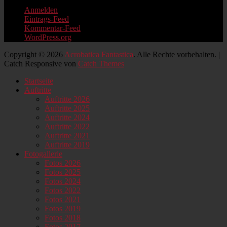
Anmelden
Eintrags-Feed
Kommentar-Feed
WordPress.org
Copyright © 2026
Acrobatica Fantastica
. Alle Rechte vorbehalten. |
Catch Responsive von
Catch Themes
Nach
Startseite
oben
Auftritte
scrollen
Auftritte 2026
Auftritte 2025
Auftritte 2024
Auftritte 2022
Auftritte 2021
Auftritte 2019
Fotogallerie
Fotos 2026
Fotos 2025
Fotos 2024
Fotos 2022
Fotos 2021
Fotos 2019
Fotos 2018
Fotos 2017