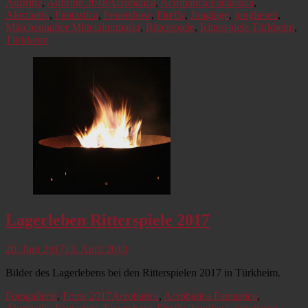
Kategorien
Schlagworte
Auftritte
,
Auftritte 2018
Acrobatica
,
Acrobatica Fantastica
,
Akrobatik
,
Fantastica
,
Feuershow
,
Firefly
,
Jonglage
,
jonglieren
,
Märchenhafter Mittelaltermarkt
,
Ritterspiele
,
Ritterspiele Türkheim
,
Türkheim
Lagerleben Ritterspiele 2017
Veröffentlicht
20. Juni 2017
13. April 2018
am
Bilder des Lagerlebens bei den Ritterspielen 2017 in Türkheim.
Kategorien
Schlagworte
Fotogallerie
,
Fotos 2017
Acrobatica
,
Acrobatica Fantastica
,