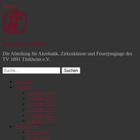
Menü
Acrobatica Fantastica
Die Abteilung für Akrobatik, Zirkuskünste und Feuerjonglage des
TV 1891 Türkheim e.V.
Suchen
nach:
Facebook
YouTube
Instagram
Primäres
Zum
Startseite
Inhalt
Auftritte
Menü
springen
Auftritte 2026
Auftritte 2025
Auftritte 2024
Auftritte 2022
Auftritte 2021
Auftritte 2019
Fotogallerie
Fotos 2026
Fotos 2025