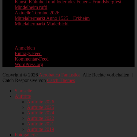
Kunst, Kühnheit und loderndes Feuer – Frundsbergfest
Mindelheim ruft!
Aktuelle Termine 2026
Mittelaltermarkt Anno 1525 – Erkheim
Mittelaltermarkt Maderbichl
Information
Anmelden
Eintrags-Feed
Kommentar-Feed
WordPress.org
Copyright © 2026
Acrobatica Fantastica
. Alle Rechte vorbehalten. |
Catch Responsive von
Catch Themes
Nach
Startseite
oben
Auftritte
scrollen
Auftritte 2026
Auftritte 2025
Auftritte 2024
Auftritte 2022
Auftritte 2021
Auftritte 2019
Fotogallerie