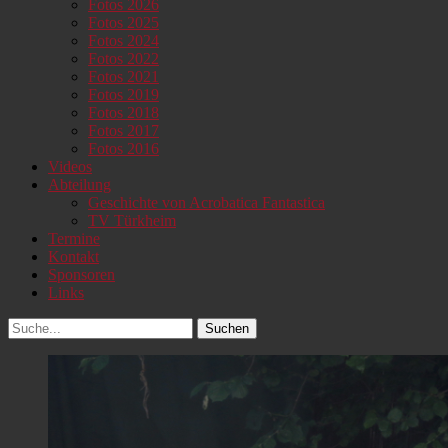
Fotos 2026
Fotos 2025
Fotos 2024
Fotos 2022
Fotos 2021
Fotos 2019
Fotos 2018
Fotos 2017
Fotos 2016
Videos
Abteilung
Geschichte von Acrobatica Fantastica
TV Türkheim
Termine
Kontakt
Sponsoren
Links
Suchen
Suchen
nach: