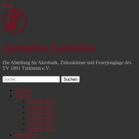
Menü
Acrobatica Fantastica
Die Abteilung für Akrobatik, Zirkuskünste und Feuerjonglage des
TV 1891 Türkheim e.V.
Suchen
nach:
Facebook
YouTube
Instagram
Primäres
Zum
Startseite
Inhalt
Auftritte
Menü
springen
Auftritte 2026
Auftritte 2025
Auftritte 2024
Auftritte 2022
Auftritte 2021
Auftritte 2019
Fotogallerie