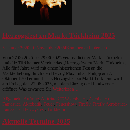
Herzogsfest zu Markt Türkheim 2025
Veröffentlicht
5. Januar 2020
20. November 2024
Kommentar hinterlassen
am
Vom 27.06.2025 bis 29.06.2025 veranstaltet der Markt Türkheim
und alle Türkheimer Vereine das „Herzogsfest zu Markt Türkheim„.
Alle fünf Jahre wird mit einem historischen Fest an die
Markterhebung durch den Herzog Maximilian Philipp am 7.
Oktober 1700 erinnert. Das Herzogsfest zu Markt Türkheim wird
am Freitag den 27.06.2025, mit dem Einzug der Handwerker
eröffnet. Was erwartete Sie
Weiterlesen…
Kategorien
Schlagworte
Allgemein
,
Auftritte
,
Auftritte 2025
Acrobatica
,
Acrobatica
Fantastica
,
Akrobatik
,
Feuer
,
Feuershow
,
Firefly
,
Firefly Acrobatica-
Fantastica
,
Herzogsfest
,
Türkheim
Aktuelle Termine 2025