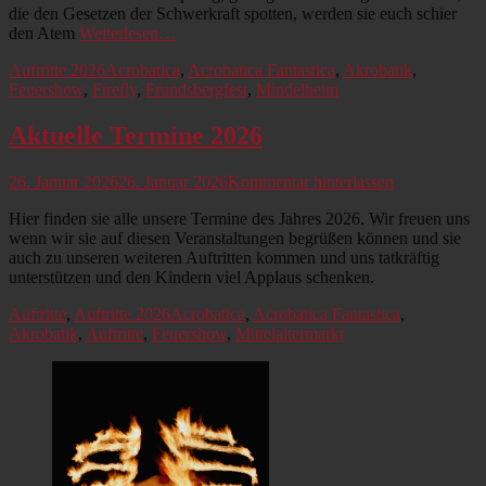
die den Gesetzen der Schwerkraft spotten, werden sie euch schier
den Atem
Weiterlesen…
Kategorien
Schlagworte
Auftritte 2026
Acrobatica
,
Acrobatica Fantastica
,
Akrobatik
,
Feuershow
,
Firefly
,
Frundsbergfest
,
Mindelheim
Aktuelle Termine 2026
Veröffentlicht
26. Januar 2026
26. Januar 2026
Kommentar hinterlassen
am
Hier finden sie alle unsere Termine des Jahres 2026. Wir freuen uns
wenn wir sie auf diesen Veranstaltungen begrüßen können und sie
auch zu unseren weiteren Auftritten kommen und uns tatkräftig
unterstützen und den Kindern viel Applaus schenken.
Kategorien
Schlagworte
Auftritte
,
Auftritte 2026
Acrobatica
,
Acrobatica Fantastica
,
Akrobatik
,
Auftritte
,
Feuershow
,
Mittelaltermarkt