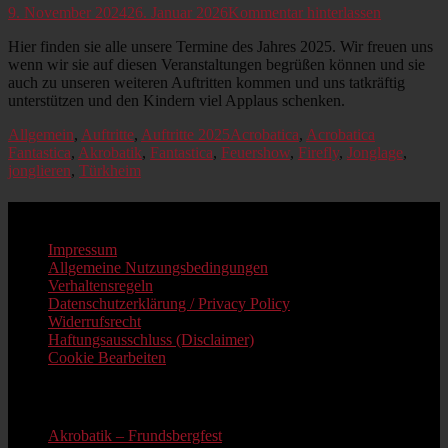
Veröffentlicht
9. November 2024
26. Januar 2026
Kommentar hinterlassen
am
Hier finden sie alle unsere Termine des Jahres 2025. Wir freuen uns
wenn wir sie auf diesen Veranstaltungen begrüßen können und sie
auch zu unseren weiteren Auftritten kommen und uns tatkräftig
unterstützen und den Kindern viel Applaus schenken.
Kategorien
Schlagworte
Allgemein
,
Auftritte
,
Auftritte 2025
Acrobatica
,
Acrobatica
Fantastica
,
Akrobatik
,
Fantastica
,
Feuershow
,
Firefly
,
Jonglage
,
jonglieren
,
Türkheim
Impressum
Impressum
Allgemeine Nutzungsbedingungen
Verhaltensregeln
Datenschutzerklärung / Privacy Policy
Widerrufsrecht
Haftungsausschluss (Disclaimer)
Cookie Bearbeiten
Neue Beiträge
Akrobatik – Frundsbergfest