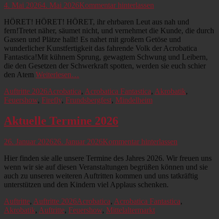
Veröffentlicht
4. Mai 2026
4. Mai 2026
Kommentar hinterlassen
am
HÖRET! HÖRET! HÖRET, ihr ehrbaren Leut aus nah und
fern!Tretet näher, säumet nicht, und vernehmet die Kunde, die durch
Gassen und Plätze hallt! Es nahet mit großem Getöse und
wunderlicher Kunstfertigkeit das fahrende Volk der Acrobatica
Fantastica!Mit kühnem Sprung, gewagtem Schwung und Leibern,
die den Gesetzen der Schwerkraft spotten, werden sie euch schier
den Atem
Weiterlesen…
Kategorien
Schlagworte
Auftritte 2026
Acrobatica
,
Acrobatica Fantastica
,
Akrobatik
,
Feuershow
,
Firefly
,
Frundsbergfest
,
Mindelheim
Aktuelle Termine 2026
Veröffentlicht
26. Januar 2026
26. Januar 2026
Kommentar hinterlassen
am
Hier finden sie alle unsere Termine des Jahres 2026. Wir freuen uns
wenn wir sie auf diesen Veranstaltungen begrüßen können und sie
auch zu unseren weiteren Auftritten kommen und uns tatkräftig
unterstützen und den Kindern viel Applaus schenken.
Kategorien
Schlagworte
Auftritte
,
Auftritte 2026
Acrobatica
,
Acrobatica Fantastica
,
Akrobatik
,
Auftritte
,
Feuershow
,
Mittelaltermarkt