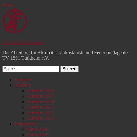
Menü
Acrobatica Fantastica
Die Abteilung für Akrobatik, Zirkuskünste und Feuerjonglage des
TV 1891 Türkheim e.V.
Suchen
nach:
Facebook
YouTube
Instagram
Primäres
Zum
Startseite
Inhalt
Auftritte
Menü
springen
Auftritte 2026
Auftritte 2025
Auftritte 2024
Auftritte 2022
Auftritte 2021
Auftritte 2019
Fotogallerie
Fotos 2026
Fotos 2025