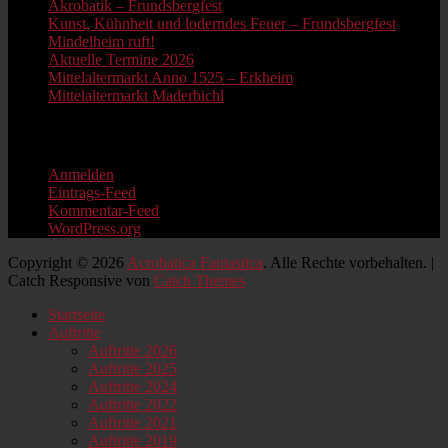
Akrobatik – Frundsbergfest
Kunst, Kühnheit und loderndes Feuer – Frundsbergfest
Mindelheim ruft!
Aktuelle Termine 2026
Mittelaltermarkt Anno 1525 – Erkheim
Mittelaltermarkt Maderbichl
Information
Anmelden
Eintrags-Feed
Kommentar-Feed
WordPress.org
Copyright © 2026
Acrobatica Fantastica
. Alle Rechte vorbehalten. |
Catch Responsive von
Catch Themes
Nach
Startseite
oben
Auftritte
scrollen
Auftritte 2026
Auftritte 2025
Auftritte 2024
Auftritte 2022
Auftritte 2021
Auftritte 2019