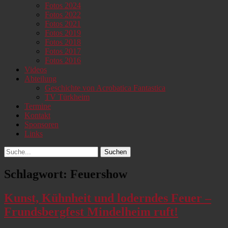
Fotos 2024
Fotos 2022
Fotos 2021
Fotos 2019
Fotos 2018
Fotos 2017
Fotos 2016
Videos
Abteilung
Geschichte von Acrobatica Fantastica
TV Türkheim
Termine
Kontakt
Sponsoren
Links
Suchen
Suchen
nach:
Schlagwort:
Feuershow
Kunst, Kühnheit und loderndes Feuer –
Frundsbergfest Mindelheim ruft!