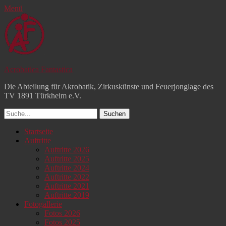
Menü
Acrobatica Fantastica
Die Abteilung für Akrobatik, Zirkuskünste und Feuerjonglage des
TV 1891 Türkheim e.V.
Suchen
nach:
Facebook
YouTube
Instagram
Primäres
Zum
Startseite
Inhalt
Auftritte
Menü
springen
Auftritte 2026
Auftritte 2025
Auftritte 2024
Auftritte 2022
Auftritte 2021
Auftritte 2019
Fotogallerie
Fotos 2026
Fotos 2025