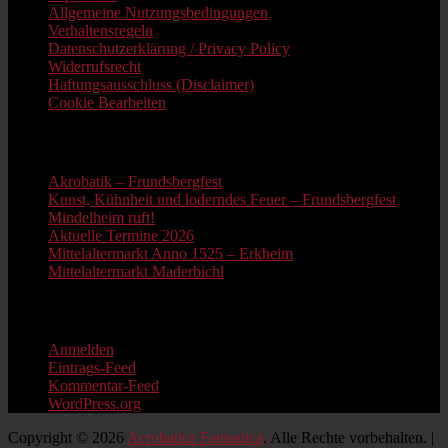
Allgemeine Nutzungsbedingungen
Verhaltensregeln
Datenschutzerklärung / Privacy Policy
Widerrufsrecht
Haftungsausschluss (Disclaimer)
Cookie Bearbeiten
Neue Beiträge
Akrobatik – Frundsbergfest
Kunst, Kühnheit und loderndes Feuer – Frundsbergfest
Mindelheim ruft!
Aktuelle Termine 2026
Mittelaltermarkt Anno 1525 – Erkheim
Mittelaltermarkt Maderbichl
Information
Anmelden
Eintrags-Feed
Kommentar-Feed
WordPress.org
Copyright © 2026
Acrobatica Fantastica
. Alle Rechte vorbehalten. |