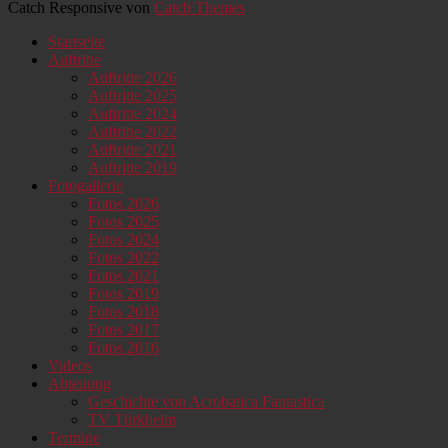
Catch Responsive von
Catch Themes
Nach
Startseite
oben
Auftritte
scrollen
Auftritte 2026
Auftritte 2025
Auftritte 2024
Auftritte 2022
Auftritte 2021
Auftritte 2019
Fotogallerie
Fotos 2026
Fotos 2025
Fotos 2024
Fotos 2022
Fotos 2021
Fotos 2019
Fotos 2018
Fotos 2017
Fotos 2016
Videos
Abteilung
Geschichte von Acrobatica Fantastica
TV Türkheim
Termine