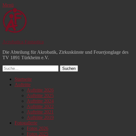
Menü
Acrobatica Fantastica
Die Abteilung für Akrobatik, Zirkuskünste und Feuerjonglage des
TV 1891 Türkheim e.V.
Suchen
nach:
Facebook
YouTube
Instagram
Primäres
Zum
Startseite
Inhalt
Auftritte
Menü
springen
Auftritte 2026
Auftritte 2025
Auftritte 2024
Auftritte 2022
Auftritte 2021
Auftritte 2019
Fotogallerie
Fotos 2026
Fotos 2025