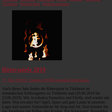
Türkheim
,
Weihnachten
,
Weihnachtsmarkt
Ritterspiele 2019
Veröffentlicht
17. Mai 2019
11. Oktober 2019
Kommentar hinterlassen
am
Auch dieses Jahr finden die Ritterspiele in Türkheim im
romantischen Schlossgarten zu Türkheim statt (20.06.2019 bis
23.06.2019). Wir, Acrobatica Fantastica und Firefly, sind wieder mit
dabei. Was erwartet Sie? Spiel, Spass und gute Laune in unserem
Lager und unserer Aktionsfläche für Jung und Alt. Dort können Sie
das Jonglieren mit Bällen oder Keulen, Poi-Schwingen, Pyramiden