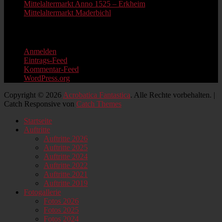
Mittelaltermarkt Anno 1525 – Erkheim
Mittelaltermarkt Maderbichl
Information
Anmelden
Eintrags-Feed
Kommentar-Feed
WordPress.org
Copyright © 2026
Acrobatica Fantastica
. Alle Rechte vorbehalten. |
Catch Responsive von
Catch Themes
Nach
Startseite
oben
Auftritte
scrollen
Auftritte 2026
Auftritte 2025
Auftritte 2024
Auftritte 2022
Auftritte 2021
Auftritte 2019
Fotogallerie
Fotos 2026
Fotos 2025
Fotos 2024