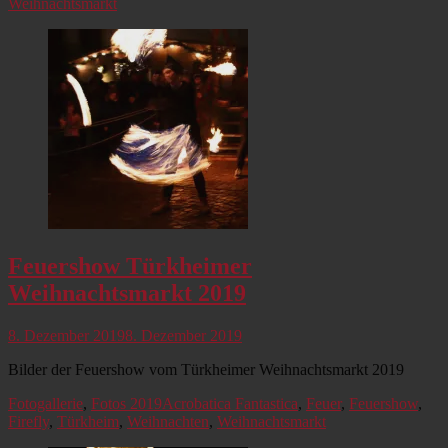
Weihnachtsmarkt
Feuershow Türkheimer
Weihnachtsmarkt 2019
Veröffentlicht
8. Dezember 2019
8. Dezember 2019
am
Bilder der Feuershow vom Türkheimer Weihnachtsmarkt 2019
Kategorien
Schlagworte
Fotogallerie
,
Fotos 2019
Acrobatica Fantastica
,
Feuer
,
Feuershow
,
Firefly
,
Türkheim
,
Weihnachten
,
Weihnachtsmarkt