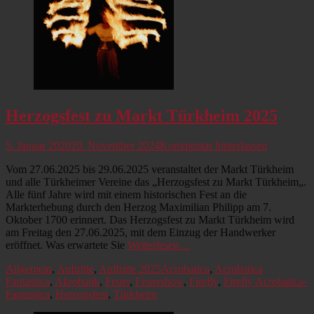
Herzogsfest zu Markt Türkheim 2025
Veröffentlicht
5. Januar 2020
20. November 2024
Kommentar hinterlassen
am
Vom 27.06.2025 bis 29.06.2025 veranstaltet der Markt Türkheim
und alle Türkheimer Vereine das „Herzogsfest zu Markt Türkheim„.
Alle fünf Jahre wird mit einem historischen Fest an die
Markterhebung durch den Herzog Maximilian Philipp am 7.
Oktober 1700 erinnert. Das Herzogsfest zu Markt Türkheim wird
am Freitag den 27.06.2025, mit dem Einzug der Handwerker
eröffnet. Was erwartete Sie
Weiterlesen…
Kategorien
Schlagworte
Allgemein
,
Auftritte
,
Auftritte 2025
Acrobatica
,
Acrobatica
Fantastica
,
Akrobatik
,
Feuer
,
Feuershow
,
Firefly
,
Firefly Acrobatica-
Fantastica
,
Herzogsfest
,
Türkheim