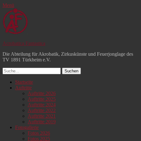
Menü
Acrobatica Fantastica
Die Abteilung für Akrobatik, Zirkuskünste und Feuerjonglage des
TV 1891 Türkheim e.V.
Suchen
nach:
Facebook
YouTube
Instagram
Primäres
Zum
Startseite
Inhalt
Auftritte
Menü
springen
Auftritte 2026
Auftritte 2025
Auftritte 2024
Auftritte 2022
Auftritte 2021
Auftritte 2019
Fotogallerie
Fotos 2026
Fotos 2025