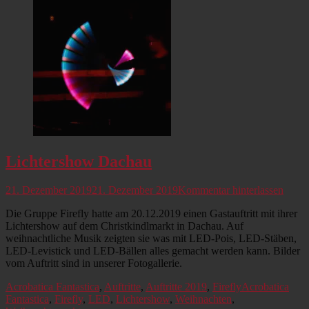
Lichtershow Dachau
Veröffentlicht
21. Dezember 2019
21. Dezember 2019
Kommentar hinterlassen
am
Die Gruppe Firefly hatte am 20.12.2019 einen Gastauftritt mit ihrer
Lichtershow auf dem Christkindlmarkt in Dachau. Auf
weihnachtliche Musik zeigten sie was mit LED-Pois, LED-Stäben,
LED-Levistick und LED-Bällen alles gemacht werden kann. Bilder
vom Auftritt sind in unserer Fotogallerie.
Kategorien
Schlagworte
Acrobatica Fantastica
,
Auftritte
,
Auftritte 2019
,
Firefly
Acrobatica
Fantastica
,
Firefly
,
LED
,
Lichtershow
,
Weihnachten
,