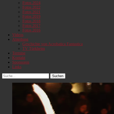
Fotos 2024
Fotos 2022
Fotos 2021
Fotos 2019
Fotos 2018
Fotos 2017
Fotos 2016
Videos
Abteilung
Geschichte von Acrobatica Fantastica
TV Türkheim
Termine
Kontakt
Sponsoren
Links
Suchen
Suchen
nach: