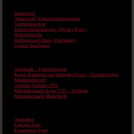
Impressum
Impressum
Allgemeine Nutzungsbedingungen
Verhaltensregeln
Datenschutzerklärung / Privacy Policy
Widerrufsrecht
Haftungsausschluss (Disclaimer)
Cookie Bearbeiten
Neue Beiträge
Akrobatik – Frundsbergfest
Kunst, Kühnheit und loderndes Feuer – Frundsbergfest
Mindelheim ruft!
Aktuelle Termine 2026
Mittelaltermarkt Anno 1525 – Erkheim
Mittelaltermarkt Maderbichl
Information
Anmelden
Eintrags-Feed
Kommentar-Feed