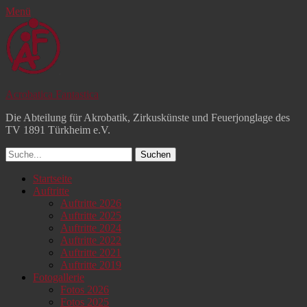
Menü
Acrobatica Fantastica
Die Abteilung für Akrobatik, Zirkuskünste und Feuerjonglage des
TV 1891 Türkheim e.V.
Suchen
nach:
Facebook
YouTube
Instagram
Primäres
Zum
Startseite
Inhalt
Auftritte
Menü
springen
Auftritte 2026
Auftritte 2025
Auftritte 2024
Auftritte 2022
Auftritte 2021
Auftritte 2019
Fotogallerie
Fotos 2026
Fotos 2025