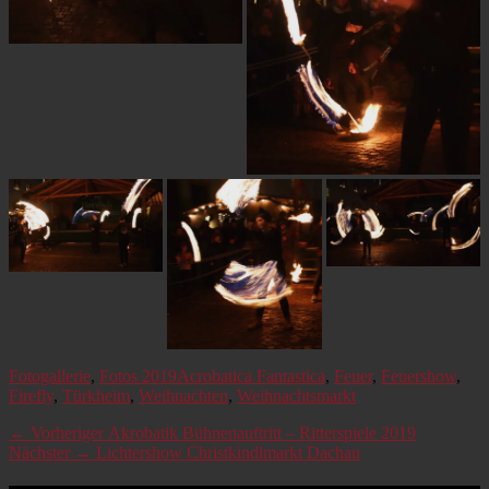
Kategorien
Schlagworte
Fotogallerie
,
Fotos 2019
Acrobatica Fantastica
,
Feuer
,
Feuershow
,
Firefly
,
Türkheim
,
Weihnachten
,
Weihnachtsmarkt
Beitragsnavigation
Vorheriger
← Vorheriger
Akrobatik Bühnenauftritt – Ritterspiele 2019
Nächster
Beitrag:
Nächster →
Lichtershow Christkindlmarkt Dachau
Beitrag: