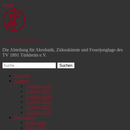
Menü
Acrobatica Fantastica
Die Abteilung für Akrobatik, Zirkuskünste und Feuerjonglage des
TV 1891 Türkheim e.V.
Suchen
nach:
Facebook
YouTube
Instagram
Primäres
Zum
Startseite
Inhalt
Auftritte
Menü
springen
Auftritte 2026
Auftritte 2025
Auftritte 2024
Auftritte 2022
Auftritte 2021
Auftritte 2019
Fotogallerie
Fotos 2026
Fotos 2025