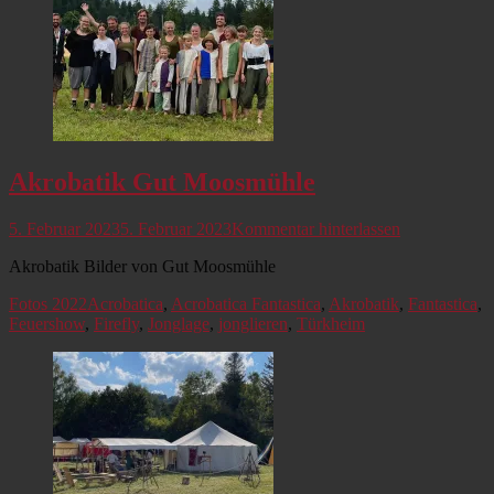
Akrobatik Gut Moosmühle
Veröffentlicht
5. Februar 2023
5. Februar 2023
Kommentar hinterlassen
am
Akrobatik Bilder von Gut Moosmühle
Kategorien
Schlagworte
Fotos 2022
Acrobatica
,
Acrobatica Fantastica
,
Akrobatik
,
Fantastica
,
Feuershow
,
Firefly
,
Jonglage
,
jonglieren
,
Türkheim