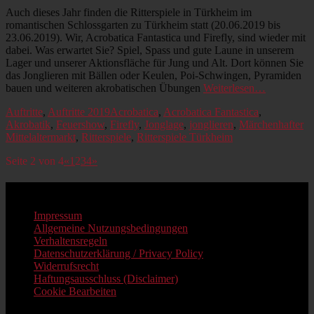
am
Auch dieses Jahr finden die Ritterspiele in Türkheim im
romantischen Schlossgarten zu Türkheim statt (20.06.2019 bis
23.06.2019). Wir, Acrobatica Fantastica und Firefly, sind wieder mit
dabei. Was erwartet Sie? Spiel, Spass und gute Laune in unserem
Lager und unserer Aktionsfläche für Jung und Alt. Dort können Sie
das Jonglieren mit Bällen oder Keulen, Poi-Schwingen, Pyramiden
bauen und weiteren akrobatischen Übungen
Weiterlesen…
Kategorien
Schlagworte
Auftritte
,
Auftritte 2019
Acrobatica
,
Acrobatica Fantastica
,
Akrobatik
,
Feuershow
,
Firefly
,
Jonglage
,
jonglieren
,
Märchenhafter
Mittelaltermarkt
,
Ritterspiele
,
Ritterspiele Türkheim
Beitragsnavigation
Seite 2 von 4
«
1
2
3
4
»
Impressum
Impressum
Allgemeine Nutzungsbedingungen
Verhaltensregeln
Datenschutzerklärung / Privacy Policy
Widerrufsrecht
Haftungsausschluss (Disclaimer)
Cookie Bearbeiten