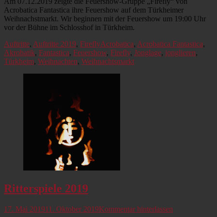
Am 07.12.2019 zeigte die Feuershow-Gruppe „Firefly“ von
Acrobatica Fantastica ihre Feuershow auf dem Türkheimer
Weihnachstmarkt. Wir beginnen mit der Feuershow um 19:00 Uhr
vor der Bühne im Schlosshof in Türkheim.
Kategorien
Schlagworte
Auftritte
,
Auftritte 2019
,
Firefly
Acrobatica
,
Acrobatica Fantastica
,
Akrobatik
,
Fantastica
,
Feuershow
,
Firefly
,
Jonglage
,
jonglieren
,
Türkheim
,
Weihnachten
,
Weihnachtsmarkt
Ritterspiele 2019
Veröffentlicht
17. Mai 2019
11. Oktober 2019
Kommentar hinterlassen