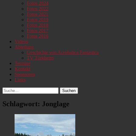
Fotos 2024
Fotos 2022
Fotos 2021
Fotos 2019
Fotos 2018
Fotos 2017
Fotos 2016
Videos
Abteilung
Geschichte von Acrobatica Fantastica
TV Türkheim
Termine
Kontakt
Sponsoren
Links
Suchen
Suchen
nach:
Schlagwort:
Jonglage