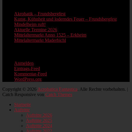
Neue Beiträge
Akrobatik – Frundsbergfest
Kunst, Kühnheit und loderndes Feuer – Frundsbergfest
Mindelheim ruft!
Aktuelle Termine 2026
Mittelaltermarkt Anno 1525 – Erkheim
Mittelaltermarkt Maderbichl
Information
Anmelden
Eintrags-Feed
Kommentar-Feed
WordPress.org
Copyright © 2026
Acrobatica Fantastica
. Alle Rechte vorbehalten. |
Catch Responsive von
Catch Themes
Nach
Startseite
oben
Auftritte
scrollen
Auftritte 2026
Auftritte 2025
Auftritte 2024
Auftritte 2022