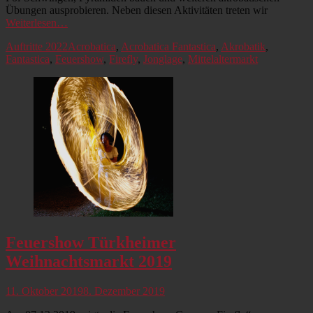
Übungen ausprobieren. Neben diesen Aktivitäten treten wir
Weiterlesen…
Kategorien
Schlagworte
Auftritte 2022
Acrobatica
,
Acrobatica Fantastica
,
Akrobatik
,
Fantastica
,
Feuershow
,
Firefly
,
Jonglage
,
Mittelaltermarkt
Feuershow Türkheimer
Weihnachtsmarkt 2019
Veröffentlicht
11. Oktober 2019
8. Dezember 2019
am