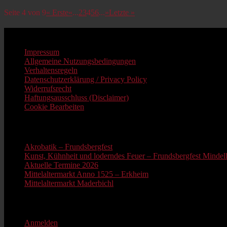
Beitragsnavigation
Seite 4 von 9
« Erste
«
...
2
3
4
5
6
...
»
Letzte »
Impressum
Impressum
Allgemeine Nutzungsbedingungen
Verhaltensregeln
Datenschutzerklärung / Privacy Policy
Widerrufsrecht
Haftungsausschluss (Disclaimer)
Cookie Bearbeiten
Neue Beiträge
Akrobatik – Frundsbergfest
Kunst, Kühnheit und loderndes Feuer – Frundsbergfest Mindelh
Aktuelle Termine 2026
Mittelaltermarkt Anno 1525 – Erkheim
Mittelaltermarkt Maderbichl
Information
Anmelden