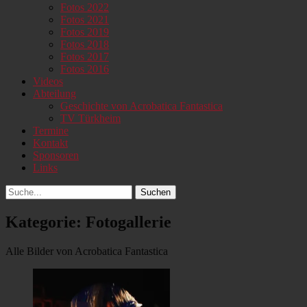
Fotos 2022
Fotos 2021
Fotos 2019
Fotos 2018
Fotos 2017
Fotos 2016
Videos
Abteilung
Geschichte von Acrobatica Fantastica
TV Türkheim
Termine
Kontakt
Sponsoren
Links
Suchen
Suchen
nach:
Kategorie:
Fotogallerie
Alle Bilder von Acrobatica Fantastica