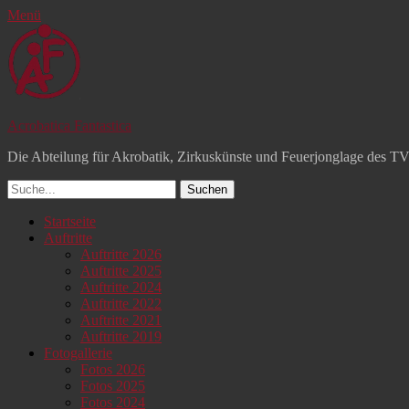
Menü
Acrobatica Fantastica
Die Abteilung für Akrobatik, Zirkuskünste und Feuerjonglage des T
Suchen
nach:
Facebook
YouTube
Instagram
Primäres
Zum
Startseite
Inhalt
Auftritte
Menü
springen
Auftritte 2026
Auftritte 2025
Auftritte 2024
Auftritte 2022
Auftritte 2021
Auftritte 2019
Fotogallerie
Fotos 2026
Fotos 2025
Fotos 2024