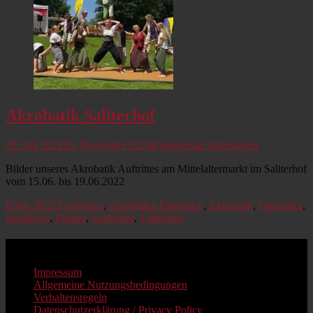
Akrobatik Saliterhof
Veröffentlicht
29. Juli 2022
10. November 2024
Kommentar hinterlassen
am
Bilder unseres Akrobatik Auftrittes am Mittelaltermarkt im Saliterhof
vom 15.06. bis 19.06.2022
Kategorien
Schlagworte
Fotos 2022
Acrobatica
,
Acrobatica Fantastica
,
Akrobatik
,
Fantastica
,
jonglieren
,
Peiting
,
Saliterhof
,
Türkheim
Impressum
Impressum
Allgemeine Nutzungsbedingungen
Verhaltensregeln
Datenschutzerklärung / Privacy Policy