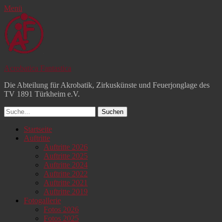
Menü
Acrobatica Fantastica
Die Abteilung für Akrobatik, Zirkuskünste und Feuerjonglage des
TV 1891 Türkheim e.V.
Suchen
nach:
Facebook
YouTube
Instagram
Primäres
Zum
Startseite
Inhalt
Auftritte
Menü
springen
Auftritte 2026
Auftritte 2025
Auftritte 2024
Auftritte 2022
Auftritte 2021
Auftritte 2019
Fotogallerie
Fotos 2026
Fotos 2025