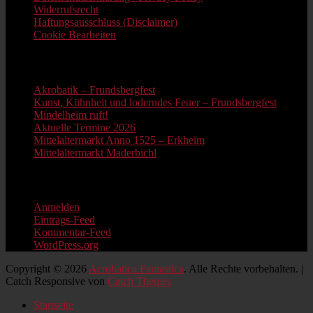
Widerrufsrecht
Haftungsausschluss (Disclaimer)
Cookie Bearbeiten
Neue Beiträge
Akrobatik – Frundsbergfest
Kunst, Kühnheit und loderndes Feuer – Frundsbergfest
Mindelheim ruft!
Aktuelle Termine 2026
Mittelaltermarkt Anno 1525 – Erkheim
Mittelaltermarkt Maderbichl
Information
Anmelden
Eintrags-Feed
Kommentar-Feed
WordPress.org
Copyright © 2026
Acrobatica Fantastica
. Alle Rechte vorbehalten. |
Catch Responsive von
Catch Themes
Nach
Startseite
oben