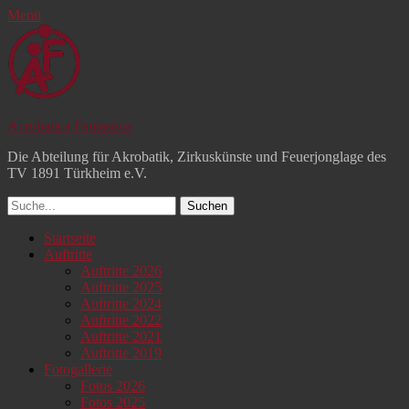
Menü
Acrobatica Fantastica
Die Abteilung für Akrobatik, Zirkuskünste und Feuerjonglage des
TV 1891 Türkheim e.V.
Suchen
nach:
Facebook
YouTube
Instagram
Primäres
Zum
Startseite
Inhalt
Auftritte
Menü
springen
Auftritte 2026
Auftritte 2025
Auftritte 2024
Auftritte 2022
Auftritte 2021
Auftritte 2019
Fotogallerie
Fotos 2026
Fotos 2025