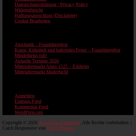
Datenschutzerklärung / Privacy Policy
Widerrufsrecht
Haftungsausschluss (Disclaimer)
Cookie Bearbeiten
Neue Beiträge
Akrobatik – Frundsbergfest
Kunst, Kühnheit und loderndes Feuer – Frundsbergfest
Mindelheim ruft!
Aktuelle Termine 2026
Mittelaltermarkt Anno 1525 – Erkheim
Mittelaltermarkt Maderbichl
Information
Anmelden
Eintrags-Feed
Kommentar-Feed
WordPress.org
Copyright © 2026
Acrobatica Fantastica
. Alle Rechte vorbehalten. |
Catch Responsive von
Catch Themes
Nach