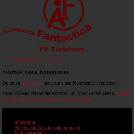
Beitragsnavigation
Vorheriger
← Vorheriger
Logo_AF_2_Rot
Beitrag:
Schreibe einen Kommentar
Du musst
angemeldet
sein, um einen Kommentar abzugeben.
Diese Website verwendet Akismet, um Spam zu reduzieren.
Erfahre,
wie deine Kommentardaten verarbeitet werden.
Impressum
Impressum
Allgemeine Nutzungsbedingungen
Verhaltensregeln