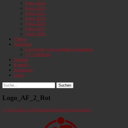
Fotos 2024
Fotos 2022
Fotos 2021
Fotos 2019
Fotos 2018
Fotos 2017
Fotos 2016
Videos
Abteilung
Geschichte von Acrobatica Fantastica
TV Türkheim
Termine
Kontakt
Sponsoren
Links
Suchen
Suchen
nach:
Logo_AF_2_Rot
Veröffentlicht
Autor
3. November 2019
admin
Kommentar hinterlassen
am