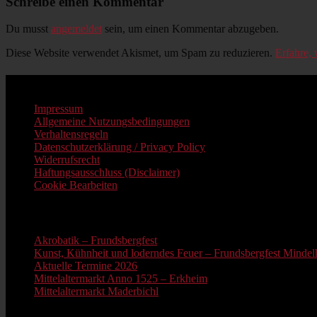
Schreibe einen Kommentar
Du musst
angemeldet
sein, um einen Kommentar abzugeben.
Diese Website verwendet Akismet, um Spam zu reduzieren.
Erfahre,
Impressum
Impressum
Allgemeine Nutzungsbedingungen
Verhaltensregeln
Datenschutzerklärung / Privacy Policy
Widerrufsrecht
Haftungsausschluss (Disclaimer)
Cookie Bearbeiten
Neue Beiträge
Akrobatik – Frundsbergfest
Kunst, Kühnheit und loderndes Feuer – Frundsbergfest Mindelh
Aktuelle Termine 2026
Mittelaltermarkt Anno 1525 – Erkheim
Mittelaltermarkt Maderbichl