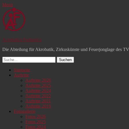
Menü
Acrobatica Fantastica
Die Abteilung für Akrobatik, Zirkuskünste und Feuerjonglage des T
Suchen
nach:
Facebook
YouTube
Instagram
Primäres
Zum
Startseite
Inhalt
Auftritte
Menü
springen
Auftritte 2026
Auftritte 2025
Auftritte 2024
Auftritte 2022
Auftritte 2021
Auftritte 2019
Fotogallerie
Fotos 2026
Fotos 2025
Fotos 2024