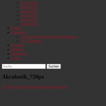
Fotos 2022
Fotos 2021
Fotos 2019
Fotos 2018
Fotos 2017
Fotos 2016
Videos
Abteilung
Geschichte von Acrobatica Fantastica
TV Türkheim
Termine
Kontakt
Sponsoren
Links
Suchen
Suchen
nach:
Akrobatik_720px
Veröffentlicht
Autor
19. Juni 2016
admin
Kommentar hinterlassen
am