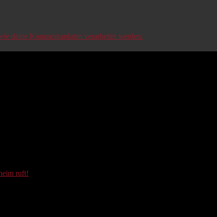
 wie deine Kommentardaten verarbeitet werden.
eim ruft!