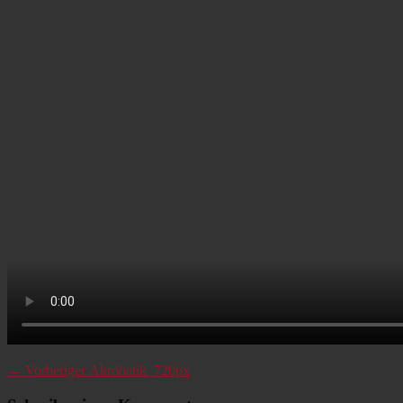
Beitragsnavigation
Vorheriger
← Vorheriger
Akrobatik_720px
Beitrag: