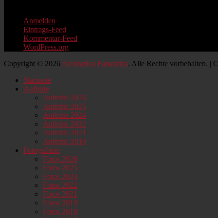
Information
Anmelden
Eintrags-Feed
Kommentar-Feed
WordPress.org
Copyright © 2026
Acrobatica Fantastica
. Alle Rechte vorbehalten. |
Nach
Startseite
oben
Auftritte
scrollen
Auftritte 2026
Auftritte 2025
Auftritte 2024
Auftritte 2022
Auftritte 2021
Auftritte 2019
Fotogallerie
Fotos 2026
Fotos 2025
Fotos 2024
Fotos 2022
Fotos 2021
Fotos 2019
Fotos 2018