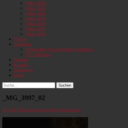
Fotos 2024
Fotos 2022
Fotos 2021
Fotos 2019
Fotos 2018
Fotos 2017
Fotos 2016
Videos
Abteilung
Geschichte von Acrobatica Fantastica
TV Türkheim
Termine
Kontakt
Sponsoren
Links
Suchen
Suchen
nach:
_MG_3997_02
Veröffentlicht
Autor
26. Juli 2017
admin
Kommentar hinterlassen
am