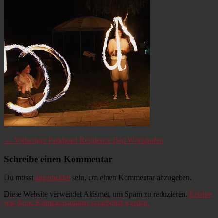
Beitragsnavigation
Vorheriger
← Vorheriger
Parkhotel Residence Bad Wörishofen
Beitrag:
Schreibe einen Kommentar
Du musst
angemeldet
sein, um einen Kommentar abzugeben.
Diese Website verwendet Akismet, um Spam zu reduzieren.
Erfahre,
wie deine Kommentardaten verarbeitet werden.