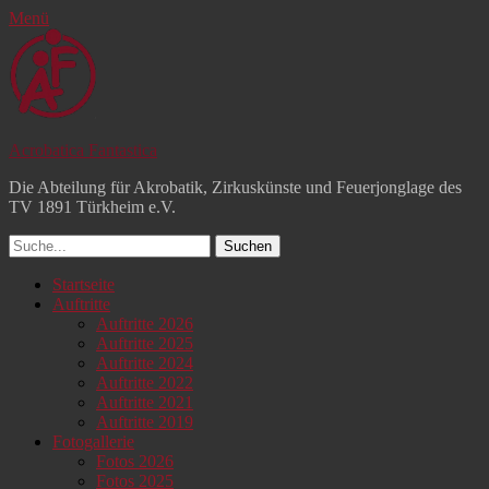
Menü
Acrobatica Fantastica
Die Abteilung für Akrobatik, Zirkuskünste und Feuerjonglage des
TV 1891 Türkheim e.V.
Suchen
nach:
Facebook
YouTube
Instagram
Primäres
Zum
Startseite
Inhalt
Auftritte
Menü
springen
Auftritte 2026
Auftritte 2025
Auftritte 2024
Auftritte 2022
Auftritte 2021
Auftritte 2019
Fotogallerie
Fotos 2026
Fotos 2025