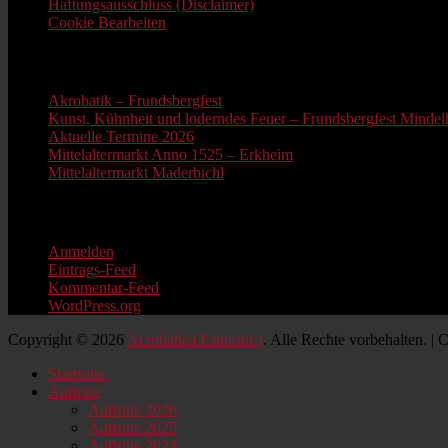
Haftungsausschluss (Disclaimer)
Cookie Bearbeiten
Neue Beiträge
Akrobatik – Frundsbergfest
Kunst, Kühnheit und loderndes Feuer – Frundsbergfest Mindelh
Aktuelle Termine 2026
Mittelaltermarkt Anno 1525 – Erkheim
Mittelaltermarkt Maderbichl
Information
Anmelden
Eintrags-Feed
Kommentar-Feed
WordPress.org
Copyright © 2026
Acrobatica Fantastica
. Alle Rechte vorbehalten. |
Nach
Startseite
oben
Auftritte
scrollen
Auftritte 2026
Auftritte 2025
Auftritte 2024