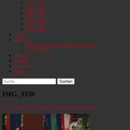
Fotos 2022
Fotos 2021
Fotos 2019
Fotos 2018
Fotos 2017
Fotos 2016
Videos
Abteilung
Geschichte von Acrobatica Fantastica
TV Türkheim
Termine
Kontakt
Sponsoren
Links
Suchen
Suchen
nach:
IMG_3350
Veröffentlicht
Autor
26. November 2017
admin
Kommentar hinterlassen
am