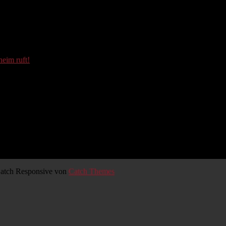
eim ruft!
 Catch Responsive von
Catch Themes