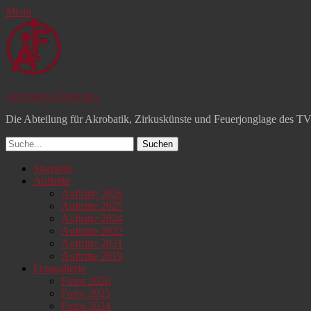
Menü
Acrobatica Fantastica
Die Abteilung für Akrobatik, Zirkuskünste und Feuerjonglage des T
Suchen
nach:
Facebook
YouTube
Instagram
Primäres
Zum
Startseite
Inhalt
Auftritte
Menü
springen
Auftritte 2026
Auftritte 2025
Auftritte 2024
Auftritte 2022
Auftritte 2021
Auftritte 2019
Fotogallerie
Fotos 2026
Fotos 2025
Fotos 2024